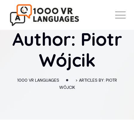
Skip
to
content
Author: Piotr
Wójcik
1000 VR LANGUAGES
>
ARTICLES BY: PIOTR
WÓJCIK